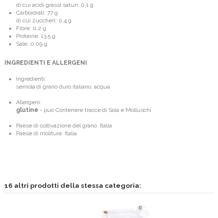
di cui acidi grassi saturi: 0,1 g
Carboidrati: 77 g
di cui zuccheri: 0,4 g
Fibre: 0,2 g
Proteine: 13,5 g
Sale: 0,09 g
INGREDIENTI E ALLERGENI
Ingredienti:
semola di grano duro italiano, acqua
Allergeni:
glutine
- può Contenere tracce di Soia e Molluschi.
Paese di coltivazione del grano. Italia
Paese di molitura: Italia
16 altri prodotti della stessa categoria: