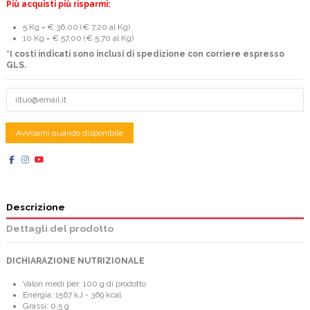
Più acquisti più risparmi:
5 Kg = € 36,00 (€ 7,20 al Kg)
10 Kg = € 57,00 (€ 5,70 al Kg)
*I costi indicati sono inclusi di spedizione con corriere espresso
GLS.
Descrizione
Dettagli del prodotto
DICHIARAZIONE NUTRIZIONALE
Valori medi per: 100 g di prodotto
Energia: 1567 kJ - 369 kcal
Grassi: 0,5 g