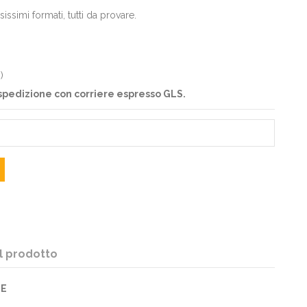
sissimi formati, tutti da provare.
)
)
di spedizione con corriere espresso GLS.
l prodotto
LE