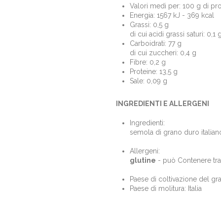
Valori medi per: 100 g di pr
Energia: 1567 kJ - 369 kcal
Grassi: 0,5 g
di cui acidi grassi saturi: 0,1 
Carboidrati: 77 g
di cui zuccheri: 0,4 g
Fibre: 0,2 g
Proteine: 13,5 g
Sale: 0,09 g
INGREDIENTI E ALLERGENI
Ingredienti:
semola di grano duro italian
Allergeni:
glutine
- può Contenere tra
Paese di coltivazione del gran
Paese di molitura: Italia