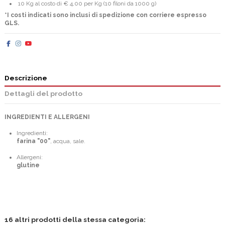
10 Kg al costo di € 4,00 per Kg (10 filoni da 1000 g)
*I costi indicati sono inclusi di spedizione con corriere espresso
GLS.
Descrizione
Dettagli del prodotto
INGREDIENTI E ALLERGENI
Ingredienti:
farina "00"
, acqua, sale.
Allergeni:
glutine
16 altri prodotti della stessa categoria: