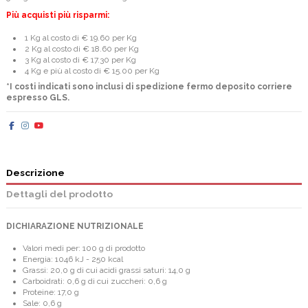
Più acquisti più risparmi:
1 Kg al costo di € 19.60 per Kg
2 Kg al costo di € 18.60 per Kg
3 Kg al costo di € 17.30 per Kg
4 Kg e più al costo di € 15.00 per Kg
*I costi indicati sono inclusi di spedizione fermo deposito corriere
espresso GLS.
Descrizione
Dettagli del prodotto
DICHIARAZIONE NUTRIZIONALE
Valori medi per: 100 g di prodotto
Energia: 1046 kJ - 250 kcal
Grassi: 20,0 g di cui acidi grassi saturi: 14,0 g
Carboidrati: 0,6 g di cui zuccheri: 0,6 g
Proteine: 17,0 g
Sale: 0,6 g