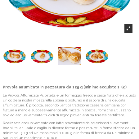
Provola affumicata in pezzatura da 125 g (minimo acquisto 1 Kg)
La Provola Affumicata Pupatella è un formaggio fresco a pasta filata che al gusto
unico della nostra mozzarella abbina il profumo e il sapore di una delicata
affumicatura. É prodotta, secondo l'antica tradizione casearia campana con
filatura a mano e successivamente affumicata in speciali forni che utilizzano
solo ed esclusivamente trucioli di legno provenienti da foreste certificate.
Realizzata esclusivamente con latte proveniente da selezionati allevamenti
bovini italiani, sale e caglio in diverse forme e pezzature: in forma sferica da un
minimo di 30 g ad un massimo di 1.000 g o in forma di treccia da un minimo di
500 g ad un massimo di 1.000 g.