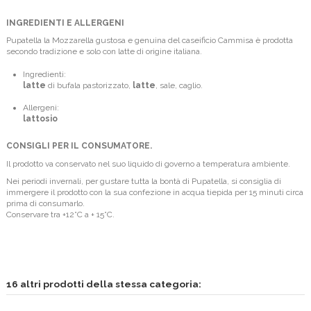
INGREDIENTI E ALLERGENI
Pupatella la Mozzarella gustosa e genuina del caseificio Cammisa è prodotta
secondo tradizione e solo con latte di origine italiana.
Ingredienti:
latte
di bufala pastorizzato,
latte
, sale, caglio.
Allergeni:
lattosio
CONSIGLI PER IL CONSUMATORE.
Il prodotto va conservato nel suo liquido di governo a temperatura ambiente.
Nei periodi invernali, per gustare tutta la bontà di Pupatella, si consiglia di
immergere il prodotto con la sua confezione in acqua tiepida per 15 minuti circa
prima di consumarlo.
Conservare tra +12°C a + 15°C.
16 altri prodotti della stessa categoria: